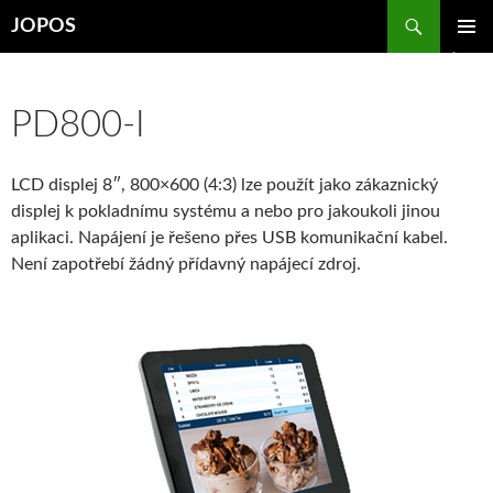
Přejít
Hledat
JOPOS
k
ZÁKLAD
obsahu
NAVIGA
webu
MENU
PD800-I
LCD displej 8″, 800×600 (4:3) lze použít jako zákaznický
displej k pokladnímu systému a nebo pro jakoukoli jinou
aplikaci. Napájení je řešeno přes USB komunikační kabel.
Není zapotřebí žádný přídavný napájecí zdroj.