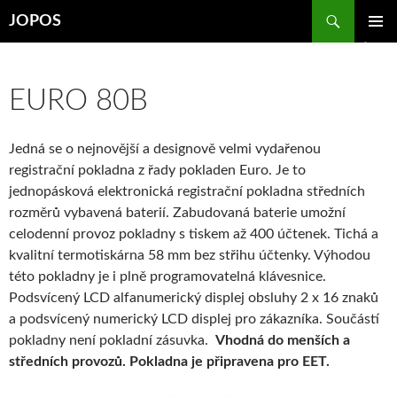
Přejít
Hledat
JOPOS
k
ZÁKLAD
obsahu
NAVIGA
webu
MENU
EURO 80B
Jedná se o nejnovější a designově velmi vydařenou
registrační pokladna z řady pokladen Euro. Je to
jednopásková elektronická registrační pokladna středních
rozměrů vybavená baterií. Zabudovaná baterie umožní
celodenní provoz pokladny s tiskem až 400 účtenek. Tichá a
kvalitní termotiskárna 58 mm bez střihu účtenky. Výhodou
této pokladny je i plně programovatelná klávesnice.
Podsvícený LCD alfanumerický displej obsluhy 2 x 16 znaků
a podsvícený numerický LCD displej pro zákazníka. Součástí
pokladny není pokladní zásuvka.
Vhodná do menších a
středních provozů.
Pokladna je připravena pro EET.