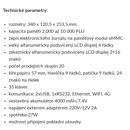
Technické parametry:
rozměry: 340 x 120,5 x 253,5 mm
kapacita paměti 2.000 až 10 000 PLU
zápis elektronického žurnálu na paměťový modul eMMC
velký alfanumerický podsvícený LCD displej 4 řádky
zákaznický alfanumerický podsvícený LCD displej 2×16
znaků
počet prodejních skupin 20
šíře papíru 57 mm, hlavička 9 řádků, patička 9 řádků, 24
znaků na řádek
35 kláves
komunikace: 2xUSB, 1xRS232, Ethernet, WIFI, 4G
vestavěný akumulátor 4000 mAh/7,4V
napájení externím adaptérem 220V/12V 2A
spotřeba 27W
možnost připojení pokladní zásuvky