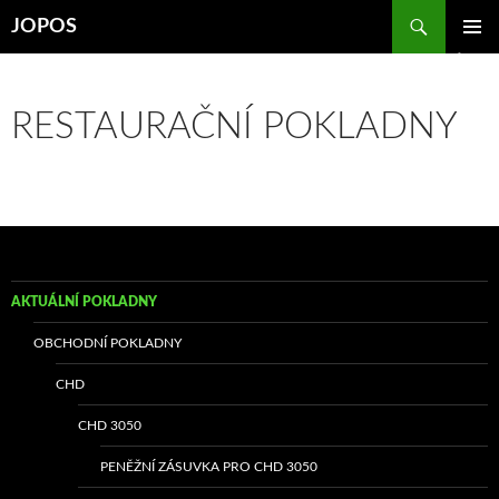
Přejít
Hledat
JOPOS
k
ZÁKLAD
obsahu
NAVIGA
webu
MENU
RESTAURAČNÍ POKLADNY
AKTUÁLNÍ POKLADNY
OBCHODNÍ POKLADNY
CHD
CHD 3050
PENĚŽNÍ ZÁSUVKA PRO CHD 3050